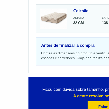
Colchão
ALTURA
LAR
32 CM
138
Antes de finalizar a compra
Confira as dimensões do produto e verifiqu
escadas e corredores. A loja não realiza 
Ficou com dúvida sobre tamanho, p
A gente resolve p
Falar