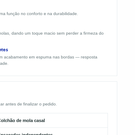
a função no conforto e na durabilidade.
olas, dando um toque macio sem perder a firmeza do
ntes
com acabamento em espuma nas bordas — resposta
dade.
 antes de finalizar o pedido.
olchão de mola casal
nsacadas independentes