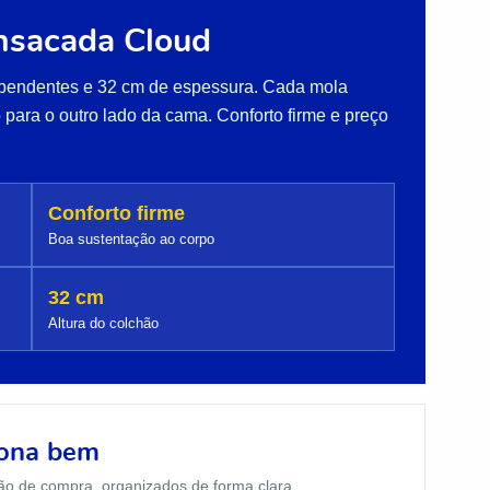
nsacada Cloud
pendentes e 32 cm de espessura. Cada mola
 para o outro lado da cama. Conforto firme e preço
Conforto firme
Boa sustentação ao corpo
32 cm
Altura do colchão
iona bem
ão de compra, organizados de forma clara.