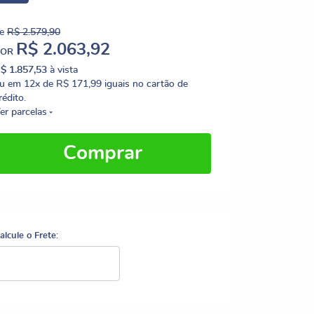
e
R$ 2.579,90
R$ 2.063,92
POR
$ 1.857,53
à vista
u em
12x
de
R$ 171,99
iguais no cartão de
rédito.
er parcelas
Comprar
alcule o Frete: