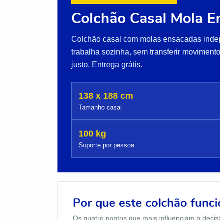
Colchão Casal Mola E
Colchão casal com molas ensacadas inde
trabalha sozinha, sem transferir movimento
justo. Entrega grátis.
138 x 188 cm
Tamanho casal
100 kg
Suporte por pessoa
Por que este colchão func
Os quatro pontos que mais influenciam a decis