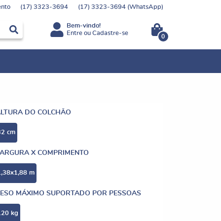
nto
(17)
3323-3694
(17)
3323-3694
(WhatsApp)
Bem-vindo!
Entre
ou
Cadastre-se
0
ALTURA DO COLCHÃO
32 cm
LARGURA X COMPRIMENTO
1,38x1,88 m
ESO MÁXIMO SUPORTADO POR PESSOAS
120 kg