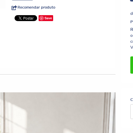
Recomendar produto
d
Save
R
o
c
V
C