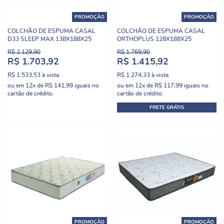
PROMOÇÃO
PROMOÇÃO
COLCHÃO DE ESPUMA CASAL
COLCHÃO DE ESPUMA CASAL
D33 SLEEP MAX 138X188X25
ORTHOPLUS 128X188X25
R$ 2.129,90
R$ 1.769,90
R$ 1.703,92
R$ 1.415,92
R$ 1.533,53
à vista
R$ 1.274,33
à vista
ou em
12x
de
R$ 141,99
iguais no
ou em
12x
de
R$ 117,99
iguais no
cartão de crédito.
cartão de crédito.
FRETE GRÁTIS
PROMOÇÃO
PROMOÇÃO