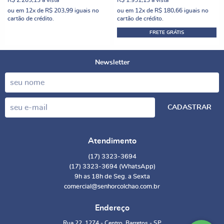
R$ 2.203,13
à vista
R$ 1.951,13
à vista
ou em
12x
de
R$ 203,99
iguais no
ou em
12x
de
R$ 180,66
iguais no
cartão de crédito.
cartão de crédito.
FRETE GRÁTIS
Newsletter
CADASTRAR
Atendimento
(17)
3323-3694
(17)
3323-3694
(WhatsApp)
9h as 18h de Seg. a Sexta
comercial@senhorcolchao.com.br
Endereço
Rua 22, 1274
-
Centro, Barretos
-
SP