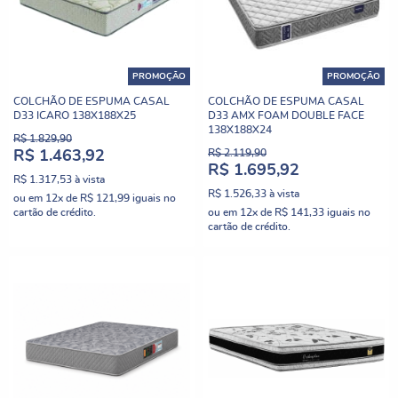
PROMOÇÃO
PROMOÇÃO
COLCHÃO DE ESPUMA CASAL
COLCHÃO DE ESPUMA CASAL
D33 ICARO 138X188X25
D33 AMX FOAM DOUBLE FACE
138X188X24
R$ 1.829,90
R$ 2.119,90
R$ 1.463,92
R$ 1.695,92
R$ 1.317,53
à vista
R$ 1.526,33
à vista
ou em
12x
de
R$ 121,99
iguais no
cartão de crédito.
ou em
12x
de
R$ 141,33
iguais no
cartão de crédito.