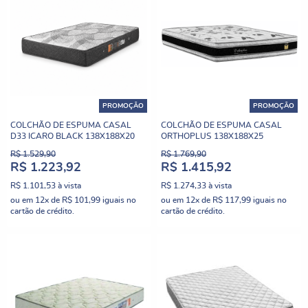
PROMOÇÃO
PROMOÇÃO
COLCHÃO DE ESPUMA CASAL
COLCHÃO DE ESPUMA CASAL
D33 ICARO BLACK 138X188X20
ORTHOPLUS 138X188X25
R$ 1.529,90
R$ 1.769,90
R$ 1.223,92
R$ 1.415,92
R$ 1.101,53
à vista
R$ 1.274,33
à vista
ou em
12x
de
R$ 101,99
iguais no
ou em
12x
de
R$ 117,99
iguais no
cartão de crédito.
cartão de crédito.