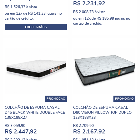
R$ 2.231,92
R$ 1.526,33
à vista
R$ 2.008,73
à vista
ou em
12x
de
R$ 141,33
iguais no
cartão de crédito.
ou em
12x
de
R$ 185,99
iguais no
cartão de crédito.
FRETE GRÁTIS
PROMOÇÃO
PROMOÇÃO
COLCHÃO DE ESPUMA CASAL
COLCHÃO DE ESPUMA CASAL
D45 BLACK WHITE DOUBLE FACE
D80 VISION PILLOW TOP DUPLO
138X188X27
128X188X28
R$ 3.059,90
R$ 2.709,90
R$ 2.447,92
R$ 2.167,92