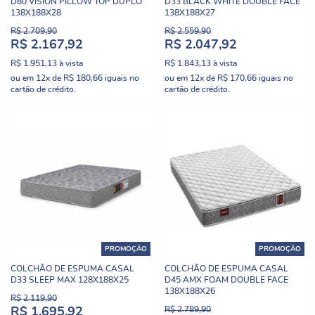
D80 VISION PILLOW TOP DUPLO
D33 BLACK WHITE DOUBLE FACE
138X188X28
138X188X27
R$ 2.709,90
R$ 2.559,90
R$ 2.167,92
R$ 2.047,92
R$ 1.951,13
à vista
R$ 1.843,13
à vista
ou em
12x
de
R$ 180,66
iguais no
ou em
12x
de
R$ 170,66
iguais no
cartão de crédito.
cartão de crédito.
PROMOÇÃO
PROMOÇÃO
COLCHÃO DE ESPUMA CASAL
COLCHÃO DE ESPUMA CASAL
D33 SLEEP MAX 128X188X25
D45 AMX FOAM DOUBLE FACE
138X188X26
R$ 2.119,90
R$ 2.789,90
R$ 1.695,92