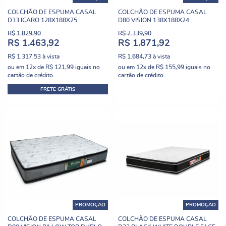
COLCHÃO DE ESPUMA CASAL
COLCHÃO DE ESPUMA CASAL
D33 ICARO 128X188X25
D80 VISION 138X188X24
R$ 1.829,90
R$ 2.339,90
R$ 1.463,92
R$ 1.871,92
R$ 1.317,53
à vista
R$ 1.684,73
à vista
ou em
12x
de
R$ 121,99
iguais no
ou em
12x
de
R$ 155,99
iguais no
cartão de crédito.
cartão de crédito.
FRETE GRÁTIS
PROMOÇÃO
PROMOÇÃO
COLCHÃO DE ESPUMA CASAL
COLCHÃO DE ESPUMA CASAL