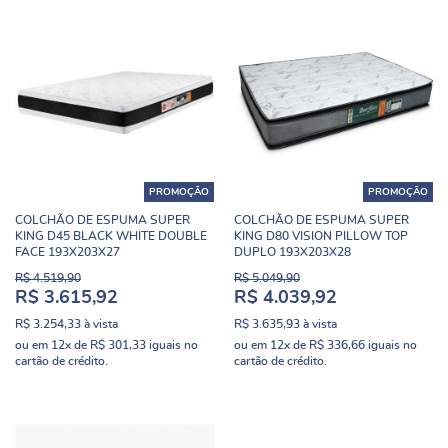
PROMOÇÃO
PROMOÇÃO
COLCHÃO DE ESPUMA SUPER
COLCHÃO DE ESPUMA SUPER
KING D45 BLACK WHITE DOUBLE
KING D80 VISION PILLOW TOP
FACE 193X203X27
DUPLO 193X203X28
R$ 4.519,90
R$ 5.049,90
R$ 3.615,92
R$ 4.039,92
R$ 3.254,33
à vista
R$ 3.635,93
à vista
ou em
12x
de
R$ 301,33
iguais no
ou em
12x
de
R$ 336,66
iguais no
cartão de crédito.
cartão de crédito.