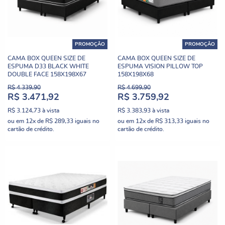
PROMOÇÃO
PROMOÇÃO
CAMA BOX QUEEN SIZE DE
CAMA BOX QUEEN SIZE DE
ESPUMA D33 BLACK WHITE
ESPUMA VISION PILLOW TOP
DOUBLE FACE 158X198X67
158X198X68
R$ 4.339,90
R$ 4.699,90
R$ 3.471,92
R$ 3.759,92
R$ 3.124,73
à vista
R$ 3.383,93
à vista
ou em
12x
de
R$ 289,33
iguais no
ou em
12x
de
R$ 313,33
iguais no
cartão de crédito.
cartão de crédito.