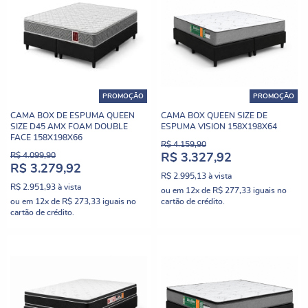
PROMOÇÃO
PROMOÇÃO
CAMA BOX DE ESPUMA QUEEN
CAMA BOX QUEEN SIZE DE
SIZE D45 AMX FOAM DOUBLE
ESPUMA VISION 158X198X64
FACE 158X198X66
R$ 4.159,90
R$ 4.099,90
R$ 3.327,92
R$ 3.279,92
R$ 2.995,13
à vista
R$ 2.951,93
à vista
ou em
12x
de
R$ 277,33
iguais no
ou em
12x
de
R$ 273,33
iguais no
cartão de crédito.
cartão de crédito.