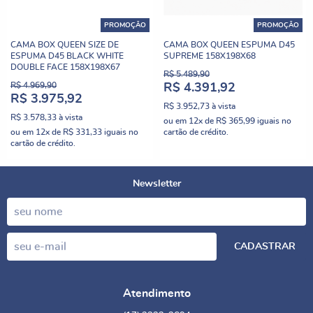
PROMOÇÃO
PROMOÇÃO
CAMA BOX QUEEN SIZE DE
CAMA BOX QUEEN ESPUMA D45
ESPUMA D45 BLACK WHITE
SUPREME 158X198X68
DOUBLE FACE 158X198X67
R$ 5.489,90
R$ 4.969,90
R$ 4.391,92
R$ 3.975,92
R$ 3.952,73
à vista
R$ 3.578,33
à vista
ou em
12x
de
R$ 365,99
iguais no
ou em
12x
de
R$ 331,33
iguais no
cartão de crédito.
cartão de crédito.
Newsletter
CADASTRAR
Atendimento