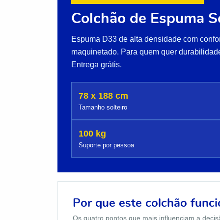
Colchão de Espuma So
Espuma D33 de alta densidade com confort
maquinetado. Para quem quer durabilidade
Entrega grátis.
78 x 188 cm
Tamanho solteiro
100 kg
Suporte por pessoa
Por que este colchão func
Os quatro pontos que mais influenciam a decis