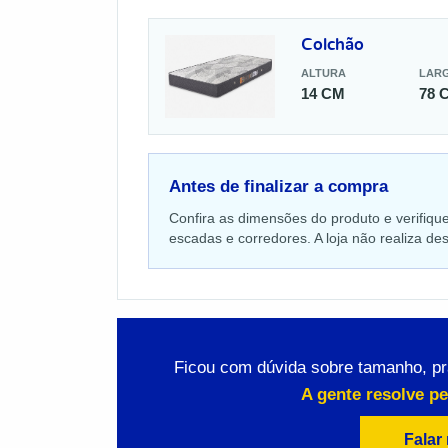
Colchão
ALTURA
LAR
14 CM
78 
Antes de finalizar a compra
Confira as dimensões do produto e verifiqu
escadas e corredores. A loja não realiza 
Ficou com dúvida sobre tamanho, p
A gente resolve p
Falar