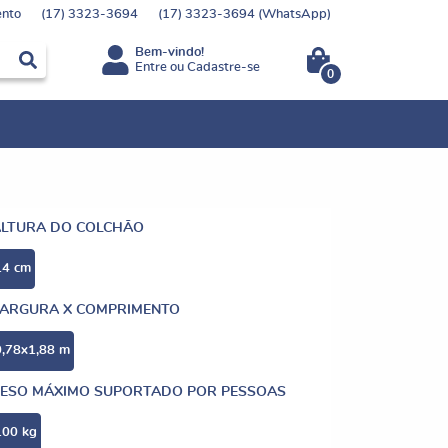
nto
(17)
3323-3694
(17)
3323-3694
(WhatsApp)
Bem-vindo!
Entre
ou
Cadastre-se
0
ALTURA DO COLCHÃO
14 cm
LARGURA X COMPRIMENTO
0,78x1,88 m
ESO MÁXIMO SUPORTADO POR PESSOAS
100 kg