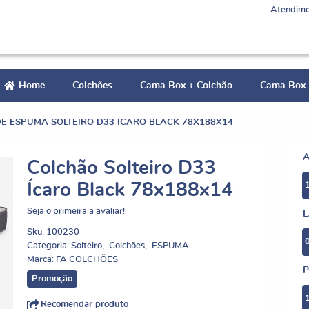
Atendime
Home
Colchões
Cama Box + Colchão
Cama Box
E ESPUMA SOLTEIRO D33 ICARO BLACK 78X188X14
Colchão Solteiro D33
Ícaro Black 78x188x14
Seja o primeira a avaliar!
Sku:
100230
Categoria:
Solteiro
Colchões
ESPUMA
Marca:
FA COLCHÕES
P
Promoção
Recomendar produto