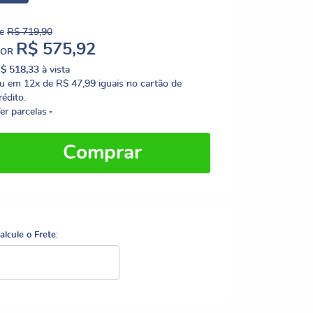
e
R$ 719,90
R$ 575,92
POR
$ 518,33
à vista
u em
12x
de
R$ 47,99
iguais no cartão de
rédito.
er parcelas
Comprar
alcule o Frete: