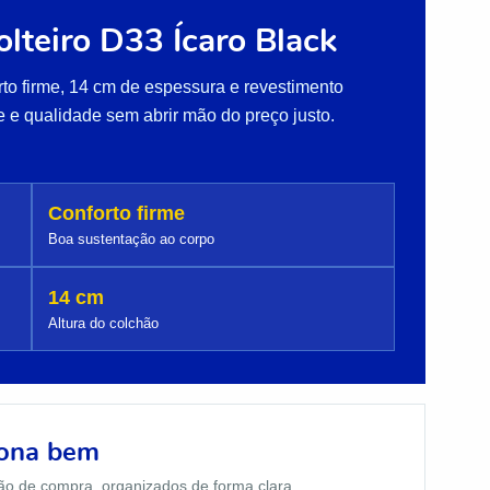
lteiro D33 Ícaro Black
o firme, 14 cm de espessura e revestimento
 e qualidade sem abrir mão do preço justo.
Conforto firme
Boa sustentação ao corpo
14 cm
Altura do colchão
iona bem
ão de compra, organizados de forma clara.