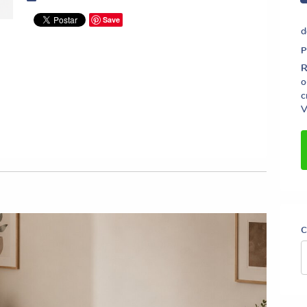
Save
d
R
o
c
V
C