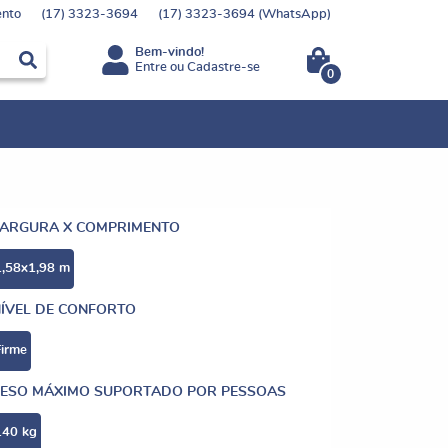
nto
(17)
3323-3694
(17)
3323-3694
(WhatsApp)
Bem-vindo!
Entre
ou
Cadastre-se
0
LARGURA X COMPRIMENTO
1,58x1,98 m
ÍVEL DE CONFORTO
Firme
ESO MÁXIMO SUPORTADO POR PESSOAS
140 kg