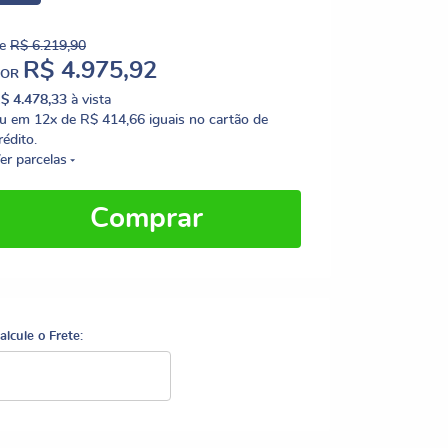
e
R$ 6.219,90
R$ 4.975,92
POR
$ 4.478,33
à vista
u em
12x
de
R$ 414,66
iguais no cartão de
rédito.
er parcelas
Comprar
alcule o Frete: