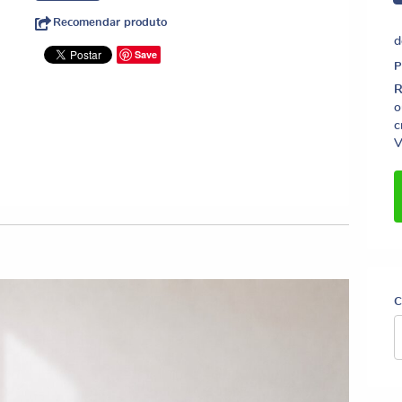
Recomendar produto
d
Save
R
o
c
V
C