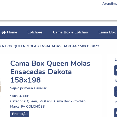
Atendime
Home
Colchões
Cama Box + Colchão
Cama Box
MA BOX QUEEN MOLAS ENSACADAS DAKOTA 158X198X72
Cama Box Queen Molas
Ensacadas Dakota
158x198
N
Seja o primeira a avaliar!
Sku:
848001
Categoria:
Queen
MOLAS
Cama Box + Colchão
P
Marca:
FA COLCHÕES
Promoção