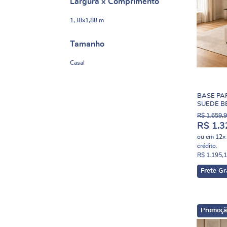
Largura x Comprimento
1,38x1,88 m
Tamanho
Casal
BASE PA
SUEDE B
R$ 1.659,
R$ 1.3
ou em
12x
crédito.
R$ 1.195,
Frete Gr
Promoçã