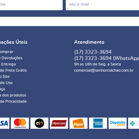
mações Úteis
Atendimento
(17)
3323-3694
omprar
(17)
3323-3694
(WhatsApp
e Devoluções
e Entrega
9h as 18h de Seg. a Sexta
 de Frete Grátis
comercial@senhorcolchao.com.br
 Site
 de Uso
nça
a dos produtos
 de Privacidade