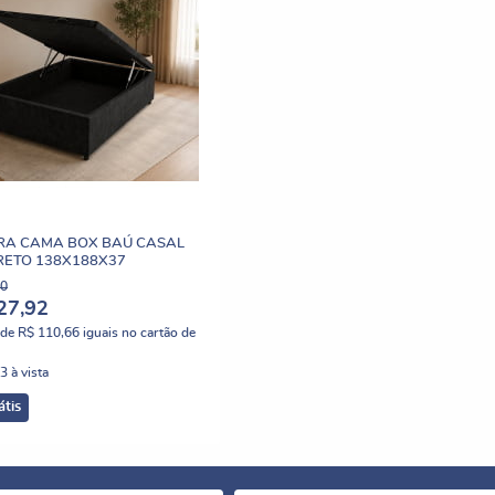
RA CAMA BOX BAÚ CASAL
RETO 138X188X37
90
27,92
de
R$ 110,66
iguais no cartão de
13
à vista
átis