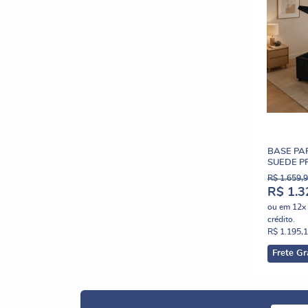
BASE PA
SUEDE P
R$ 1.659,
R$ 1.3
ou em
12x
crédito.
R$ 1.195,
Frete Gr