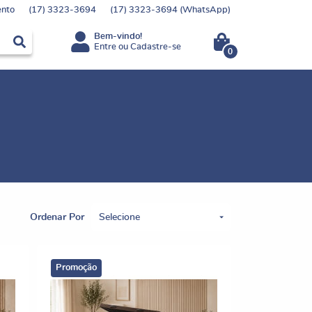
nto
(17)
3323-3694
(17)
3323-3694
(WhatsApp)
Bem-vindo!
Entre
ou
Cadastre-se
0
Ordenar Por
Selecione
Promoção