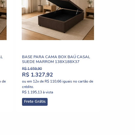
AL
BASE PARA CAMA BOX BAÚ CASAL
SUEDE MARROM 138X188X37
R$ 1.659,90
R$ 1.327,92
o de
ou em
12x
de
R$ 110,66
iguais no cartão de
crédito.
R$ 1.195,13
à vista
Frete Grátis