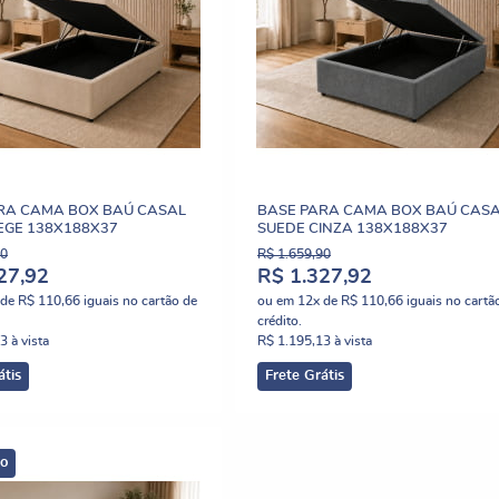
RA CAMA BOX BAÚ CASAL
BASE PARA CAMA BOX BAÚ CAS
EGE 138X188X37
SUEDE CINZA 138X188X37
90
R$ 1.659,90
27,92
R$ 1.327,92
de
R$ 110,66
iguais no cartão de
ou em
12x
de
R$ 110,66
iguais no cartã
crédito.
13
à vista
R$ 1.195,13
à vista
átis
Frete Grátis
o